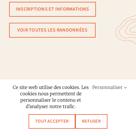
INSCRIPTIONS ET INFORMATIONS
VOIR TOUTES LES RANDONNÉES
Ce site web utilise des cookies. Les
Personnaliser
cookies nous permettent de
via_traversa © 2025
personnaliser le contenu et
d'analyser notre trafic.
Conditions générales
Politique de confidentialité
TOUT ACCEPTER
REFUSER
un site de
B&CO communication
| photos :
Marion
|
design :
Malyka